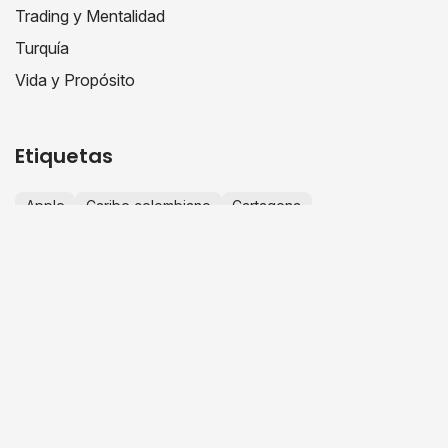
Trading y Mentalidad
Turquía
Vida y Propósito
Etiquetas
Apple
Caribe colombiano
Cartagena
chongqing china
Ciudad de Panamá
Colombia
comercio internacional
consejos de viaje
crecimiento personal
educación financiera
escapadas desde Bogotá
España
Europa
experiencias de viaje
finanzas personales
fotografía de viajes
guía de viaje
historias de viaje
IA
importaciones china
importar desde china
innovación
inteligencia artificial
invertir en Colombia