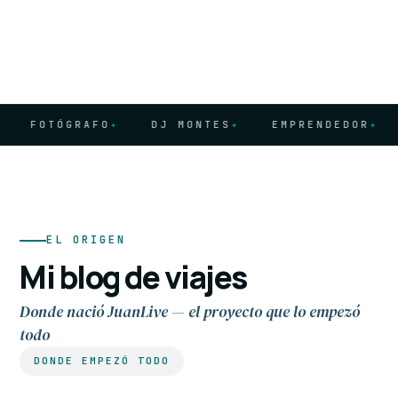
FOTÓGRAFO
DJ MONTES
EMPRENDEDOR
BL
EL ORIGEN
Mi blog de viajes
Donde nació JuanLive — el proyecto que lo empezó
todo
DONDE EMPEZÓ TODO