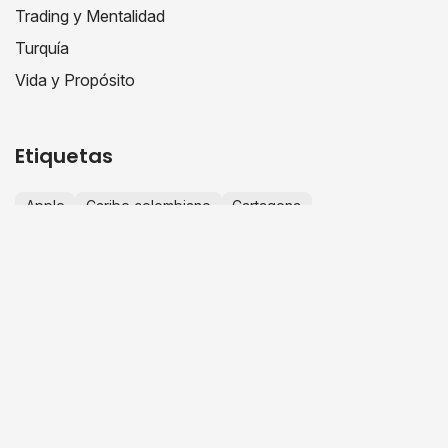
Trading y Mentalidad
Turquía
Vida y Propósito
Etiquetas
Apple
Caribe colombiano
Cartagena
chongqing china
Ciudad de Panamá
Colombia
comercio internacional
consejos de viaje
crecimiento personal
educación financiera
escapadas desde Bogotá
España
Europa
experiencias de viaje
finanzas personales
fotografía de viajes
guía de viaje
historias de viaje
IA
importaciones china
importar desde china
innovación
inteligencia artificial
invertir en Colombia