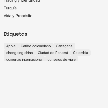
Trading y Mentalidad
Turquía
Vida y Propósito
Etiquetas
Apple
Caribe colombiano
Cartagena
chongqing china
Ciudad de Panamá
Colombia
comercio internacional
consejos de viaje
crecimiento personal
educación financiera
escapadas desde Bogotá
España
Europa
experiencias de viaje
finanzas personales
fotografía de viajes
guía de viaje
historias de viaje
IA
importaciones china
importar desde china
innovación
inteligencia artificial
invertir en Colombia
Islas de San Bernardo
JuanLive
negocios en china