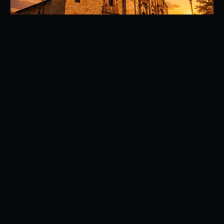
GUÍAS DE VIAJE
Por qué La Mesa sigue siendo una de
mis escapadas favoritas desde Bogotá
LEER HISTORIA