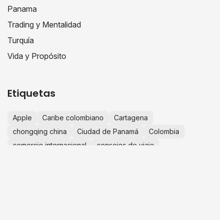
Panama
Trading y Mentalidad
Turquía
Vida y Propósito
Etiquetas
Apple
Caribe colombiano
Cartagena
chongqing china
Ciudad de Panamá
Colombia
comercio internacional
consejos de viaje
crecimiento personal
educación financiera
escapadas desde Bogotá
España
Europa
experiencias de viaje
finanzas personales
fotografía de viajes
guía de viaje
historias de viaje
IA
importaciones china
importar desde china