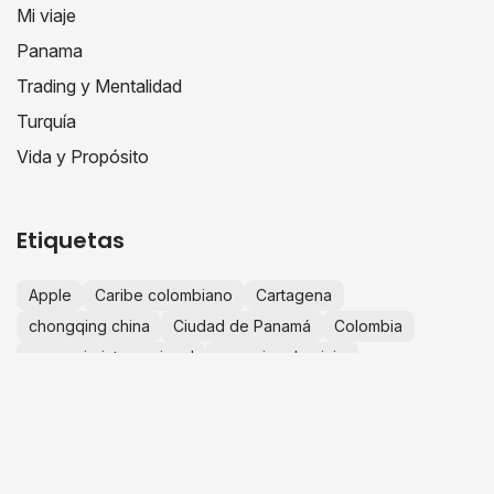
Mi viaje
Panama
Trading y Mentalidad
Turquía
Vida y Propósito
Etiquetas
Apple
Caribe colombiano
Cartagena
chongqing china
Ciudad de Panamá
Colombia
comercio internacional
consejos de viaje
crecimiento personal
educación financiera
escapadas desde Bogotá
España
Europa
experiencias de viaje
finanzas personales
fotografía de viajes
guía de viaje
historias de viaje