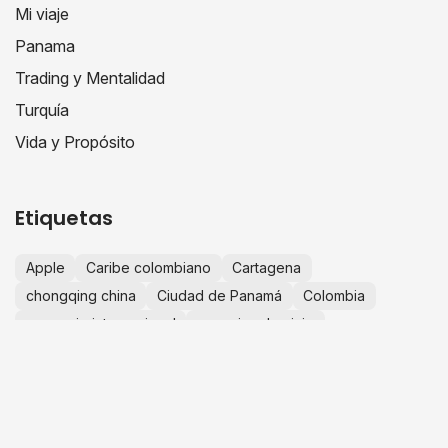
Mi viaje
Panama
Trading y Mentalidad
Turquía
Vida y Propósito
Etiquetas
Apple
Caribe colombiano
Cartagena
chongqing china
Ciudad de Panamá
Colombia
comercio internacional
consejos de viaje
crecimiento personal
educación financiera
escapadas desde Bogotá
España
Europa
experiencias de viaje
finanzas personales
fotografía de viajes
guía de viaje
historias de viaje