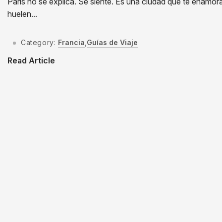
París no se explica. Se siente. Es una ciudad que te enamora
huelen...
Category:
Francia
,
Guías de Viaje
Read Article