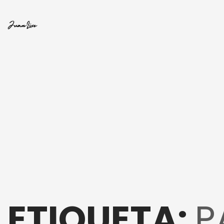
ETIQUETA:
P