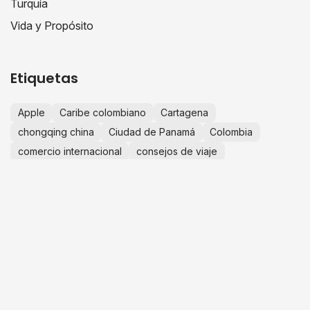
Turquía
Vida y Propósito
Etiquetas
Apple
Caribe colombiano
Cartagena
chongqing china
Ciudad de Panamá
Colombia
comercio internacional
consejos de viaje
crecimiento personal
educación financiera
escapadas desde Bogotá
España
Europa
experiencias de viaje
finanzas personales
fotografía de viajes
guía de viaje
historias de viaje
IA
importaciones china
importar desde china
innovación
inteligencia artificial
invertir en Colombia
Islas de San Bernardo
JuanLive
negocios en china
Panamá
playas de Colombia
portafolio de inversión