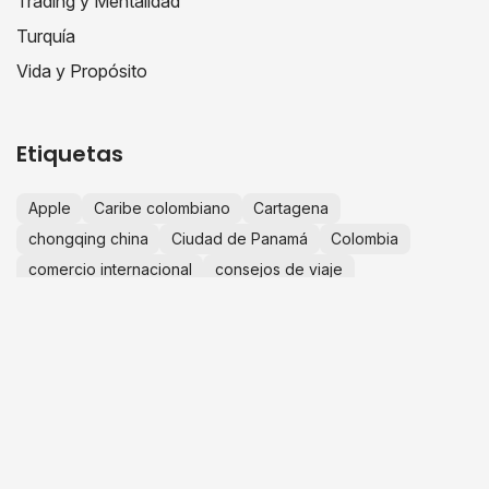
Trading y Mentalidad
Turquía
Vida y Propósito
Etiquetas
Apple
Caribe colombiano
Cartagena
chongqing china
Ciudad de Panamá
Colombia
comercio internacional
consejos de viaje
crecimiento personal
educación financiera
escapadas desde Bogotá
España
Europa
experiencias de viaje
finanzas personales
fotografía de viajes
guía de viaje
historias de viaje
IA
importaciones china
importar desde china
innovación
inteligencia artificial
invertir en Colombia
Islas de San Bernardo
JuanLive
negocios en china