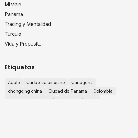
Mi viaje
Panama
Trading y Mentalidad
Turquía
Vida y Propósito
Etiquetas
Apple
Caribe colombiano
Cartagena
chongqing china
Ciudad de Panamá
Colombia
comercio internacional
consejos de viaje
crecimiento personal
educación financiera
escapadas desde Bogotá
España
Europa
experiencias de viaje
finanzas personales
fotografía de viajes
guía de viaje
historias de viaje