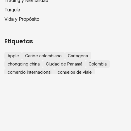
Trading y Mentalidad
Turquía
Vida y Propósito
Etiquetas
Apple
Caribe colombiano
Cartagena
chongqing china
Ciudad de Panamá
Colombia
comercio internacional
consejos de viaje
crecimiento personal
educación financiera
escapadas desde Bogotá
España
Europa
experiencias de viaje
finanzas personales
fotografía de viajes
guía de viaje
historias de viaje
IA
importaciones china
importar desde china
innovación
inteligencia artificial
invertir en Colombia
Islas de San Bernardo
JuanLive
negocios en china