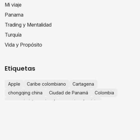
Mi viaje
Panama
Trading y Mentalidad
Turquía
Vida y Propósito
Etiquetas
Apple
Caribe colombiano
Cartagena
chongqing china
Ciudad de Panamá
Colombia
comercio internacional
consejos de viaje
crecimiento personal
educación financiera
escapadas desde Bogotá
España
Europa
experiencias de viaje
finanzas personales
fotografía de viajes
guía de viaje
historias de viaje