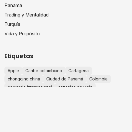
Panama
Trading y Mentalidad
Turquía
Vida y Propósito
Etiquetas
Apple
Caribe colombiano
Cartagena
chongqing china
Ciudad de Panamá
Colombia
comercio internacional
consejos de viaje
crecimiento personal
educación financiera
escapadas desde Bogotá
España
Europa
experiencias de viaje
finanzas personales
fotografía de viajes
guía de viaje
historias de viaje
IA
importaciones china
importar desde china