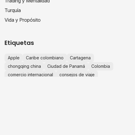
Trading y Mentalidad
Turquía
Vida y Propósito
Etiquetas
Apple
Caribe colombiano
Cartagena
chongqing china
Ciudad de Panamá
Colombia
comercio internacional
consejos de viaje
crecimiento personal
educación financiera
escapadas desde Bogotá
España
Europa
experiencias de viaje
finanzas personales
fotografía de viajes
guía de viaje
historias de viaje
IA
importaciones china
importar desde china
innovación
inteligencia artificial
invertir en Colombia
Islas de San Bernardo
JuanLive
negocios en china