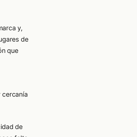
marca y,
lugares de
ión que
 cercanía
cidad de