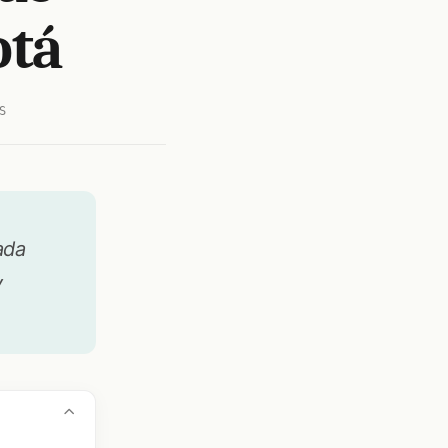
otá
S
ada
y