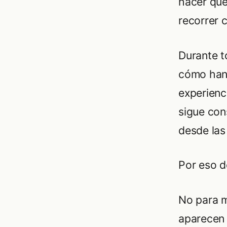
hacer que
recorrer 
Durante t
cómo han 
experienc
sigue con
desde las
Por eso de
No para m
aparecen 