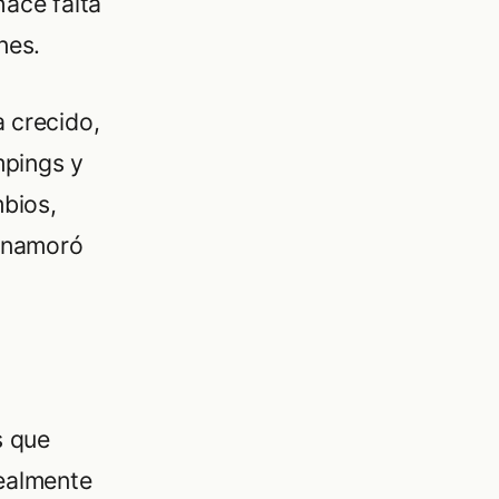
hace falta
nes.
 crecido,
mpings y
mbios,
enamoró
s que
realmente