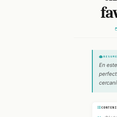
fa
RESUM
En est
perfect
cercanía
CONTENI