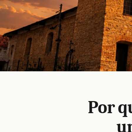
Por q
u