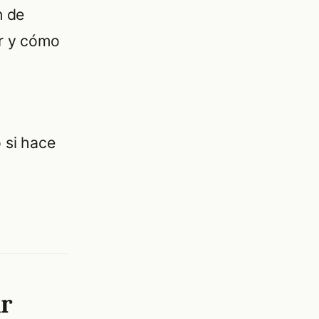
n de
ar y cómo
 si hace
r