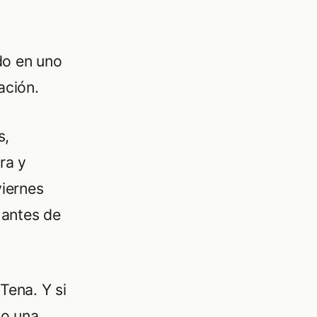
do en uno
ación.
s,
ra y
viernes
 antes de
Tena. Y si
mo una