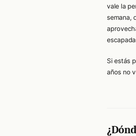
vale la p
semana, d
aprovecha
escapada
Si estás 
años no v
¿Dónd