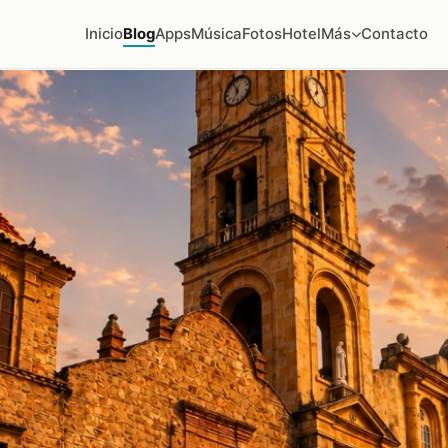
Inicio
Blog
Apps
Música
Fotos
Hotel
Más
Contacto