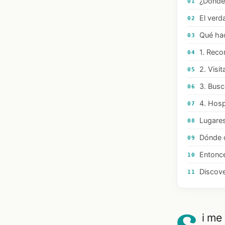
¿Dónde
01
El verd
02
Qué hac
03
1. Recor
04
2. Visit
05
3. Busc
06
4. Hosp
07
Lugares
08
Dónde 
09
Entonce
10
Discov
11
i me