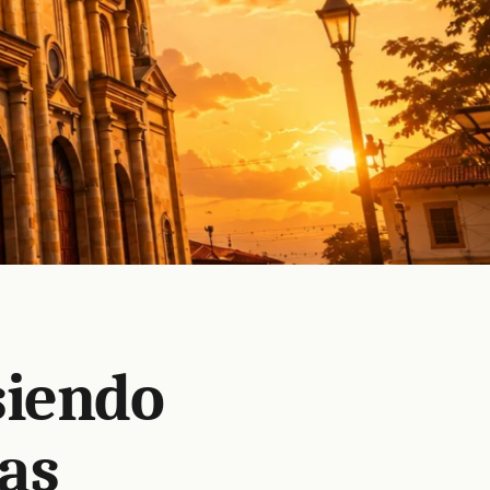
siendo
as